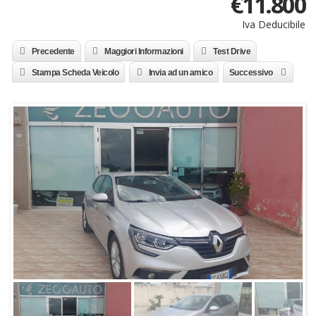
€
11.800
Iva Deducibile
Precedente
Maggiori Informazioni
Test Drive
Stampa Scheda Veicolo
Invia ad un amico
Successivo