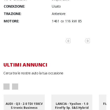
CONDIZIONE:
Usato
TRAZIONE:
Anteriore
MOTORE:
1461 cv 116 kW 85
0
0
ULTIMI ANNUNCI
Cerca tra le nostre auto la tua occasione
AUDI - Q3 - 2.0 TDI 150CV
LANCIA - Ypsilon - 1.0
FIAT
S tronic Business
FireFly 5p. S&S Hybrid