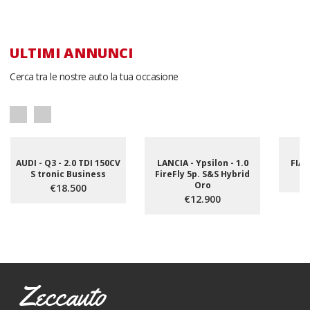
ULTIMI ANNUNCI
Cerca tra le nostre auto la tua occasione
AUDI - Q3 - 2.0 TDI 150CV
LANCIA - Ypsilon - 1.0
FIAT
S tronic Business
FireFly 5p. S&S Hybrid
Oro
€18.500
€12.900
Zeccauto